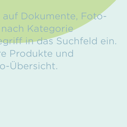
f auf Dokumente, Foto-
m nach Kategorie
riff in das Suchfeld ein.
re Produkte und
eo-Übersicht.