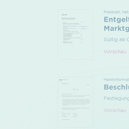
Preisblatt, N
Entgel
Marktg
Gültig ab 
Vorschau
Marktinformat
Beschl
Festlegun
Vorschau