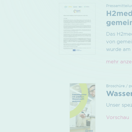
Pressemitteilu
H2med 
gemein
Das H2med-
von gemei
wurde am 
mehr anze
Broschüre / p
Wasser
Unser spez
Vorschau