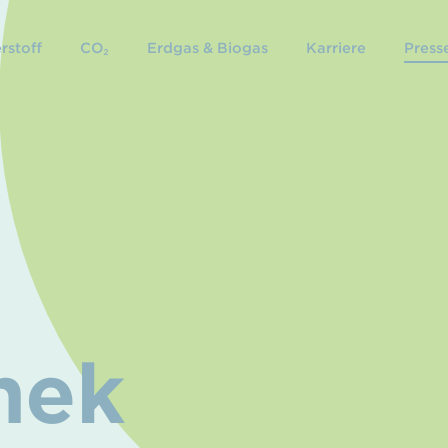
rstoff
CO₂
Erdgas & Biogas
Karriere
Presse
hek