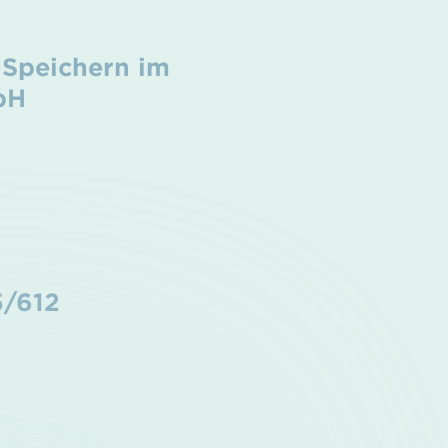
 Speichern im
bH
5/612