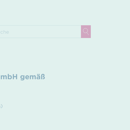
 GmbH gemäß
s)