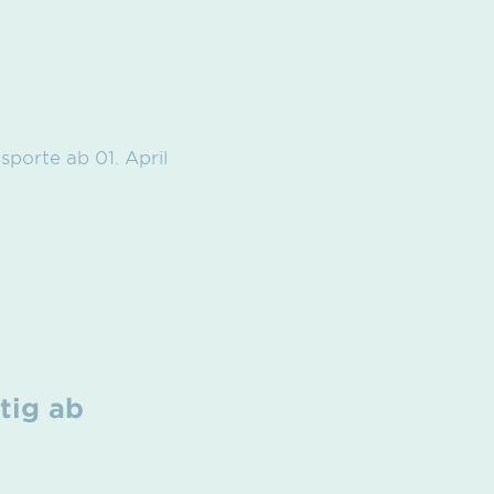
porte ab 01. April
tig ab