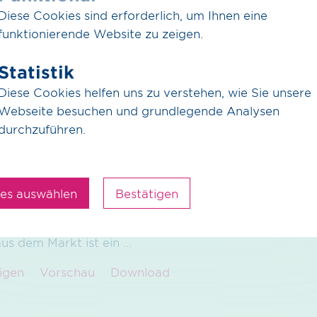
chrift: Gasunie, OGE und Thyssengas unterzeichnen ei
Diese Cookies sind erforderlich, um Ihnen eine
 für den gemeinsamen Grenzübergangspunkt Zevenaa
funktionierende Website zu zeigen.
dische mit dem deutschen
…
Statistik
igen
Vorschau
Download
Diese Cookies helfen uns zu verstehen, wie Sie unsere
Webseite besuchen und grundlegende Analysen
durchzuführen.
ung / pdf / 309.65 KB
Marktstart: Nachfrage nach Kapazi
stoff-Kernnetz übertrifft Erwartu
les auswählen
Bestätigen
age nach Transportkapazitäten im künftigen Wassersto
m Start der Reservierungsphase die Erwartungen der N
aus dem Markt ist ein
…
igen
Vorschau
Download