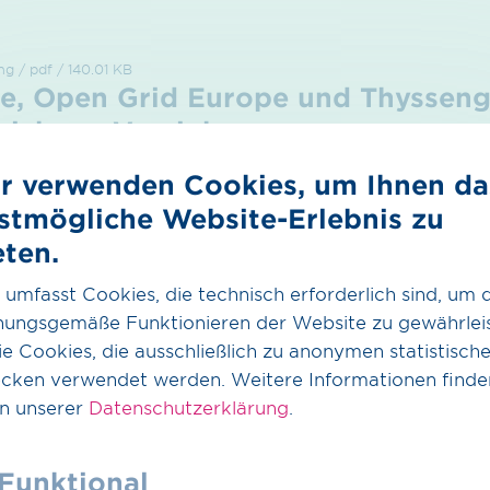
ng / pdf / 140.01 KB
e, Open Grid Europe und Thyssen
eichnen Vereinbarung
klung eines Wasserstoffkorridors zwischen den Niede
r verwenden Cookies, um Ihnen da
nd
stmögliche Website-Erlebnis zu
eten.
Download
 umfasst Cookies, die technisch erforderlich sind, um 
nungsgemäße Funktionieren der Website zu gewährleis
ng / jpg / 0.96 MB
e Cookies, die ausschließlich zu anonymen statistisch
foto: Gasunie, Open Grid Europe 
cken verwendet werden. Weitere Informationen finde
eichnen Vereinbarung zur Entwickl
in unserer
Datenschutzerklärung
.
stoffkorridors zwischen den Nied
chland
Funktional