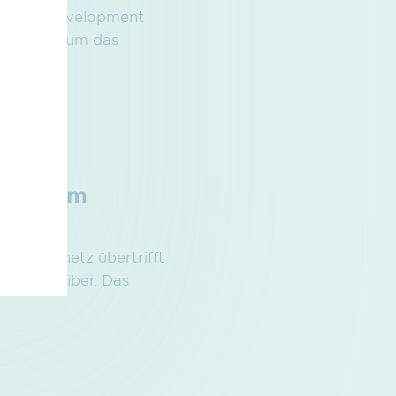
n Joint Development
r-Elten, um das
täten im
ngen
ff-Kernnetz übertrifft
etzbetreiber. Das