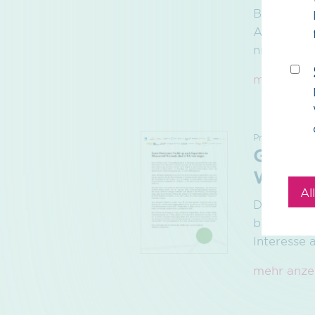
Bildunters
Agreement
niederlän
mehr anze
Pressemitteil
Guter 
Wasser
Al
Die Nachfr
bereits zu
Interesse 
mehr anze