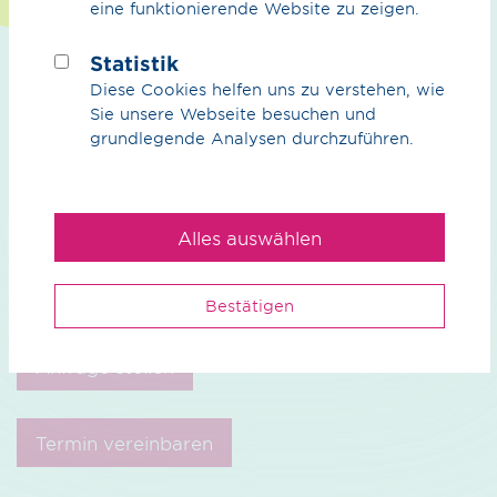
eine funktionierende Website zu zeigen.
nicht, uns zu kontaktieren. Wir freuen uns darauf, Ihnen
weiterzuhelfen.
Statistik
Diese Cookies helfen uns zu verstehen, wie
Sie unsere Webseite besuchen und
grundlegende Analysen durchzuführen.
Sie haben Interesse an unseren
Produkten und Dienstleistungen?
Alles auswählen
Stellen Sie einfach eine unverbindliche Anfrage, oder
vereinbaren Sie doch gleich einen persönlichen Termin.
Bestätigen
Anfrage stellen
Termin vereinbaren