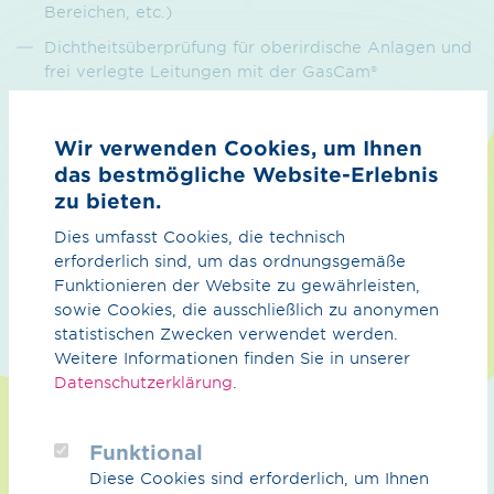
Bereichen, etc.)
Dichtheitsüberprüfung für oberirdische Anlagen und
frei verlegte Leitungen mit der GasCam®
Genehmigungs- und Behördenengineering
Umweltengineering
Wir verwenden Cookies, um Ihnen
das bestmögliche Website-Erlebnis
Individuelle Anfragen
zu bieten.
Unser Ziel ist es, Ihnen eine qualitativ hochwertige
Dies umfasst Cookies, die technisch
Dienstleistung anzubieten, die auf Ihre individuellen
erforderlich sind, um das ordnungsgemäße
Anforderungen zugeschnitten ist. Wir arbeiten eng mit
Funktionieren der Website zu gewährleisten,
unseren Kunden und Lieferanten zusammen, um
sowie Cookies, die ausschließlich zu anonymen
sicherzustellen, dass wir für Sie die bestmögliche
statistischen Zwecken verwendet werden.
Lösung finden. Unser erfahrenes Team steht Ihnen bei
Weitere Informationen finden Sie in unserer
der Umsetzung Ihrer Gasinfrastrukturprojekte zur Seite
Datenschutzerklärung
.
und unterstützt Sie gerne auch bei der Planung,
Umsetzung, Bau und Betrieb Ihrer Gasprojekte.
Funktional
Wenn Sie Fragen zu unseren Dienstleistungen haben
Diese Cookies sind erforderlich, um Ihnen
oder weitere Informationen benötigen, zögern Sie bitte