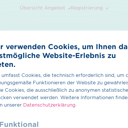
Übersicht
Angebot
Registrierung
r verwenden Cookies, um Ihnen da
stmögliche Website-Erlebnis zu
eten.
 OGE
 umfasst Cookies, die technisch erforderlich sind, um 
nungsgemäße Funktionieren der Website zu gewährleis
e Cookies, die ausschließlich zu anonymen statistisch
Übersicht für Angebot und Nachfrage, die ausschließlich
cken verwendet werden. Weitere Informationen finde
formationen potenzieller Marktteilnehmer basiert. Di
in unserer
Datenschutzerklärung
.
 Unternehmen erfolgt eigenständig und ohne Beteilig
ähr für den Erfolg einer Kontaktaufnahme, tritt nicht
Funktional
t keine Vertriebs- oder Vermarktungstätigkeiten für W