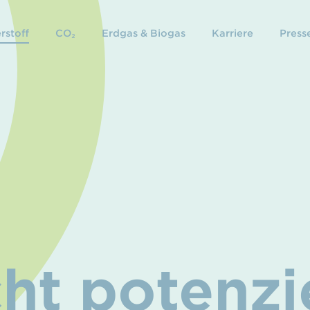
rstoff
CO₂
Erdgas & Biogas
Karriere
Presse
r
ht potenzi