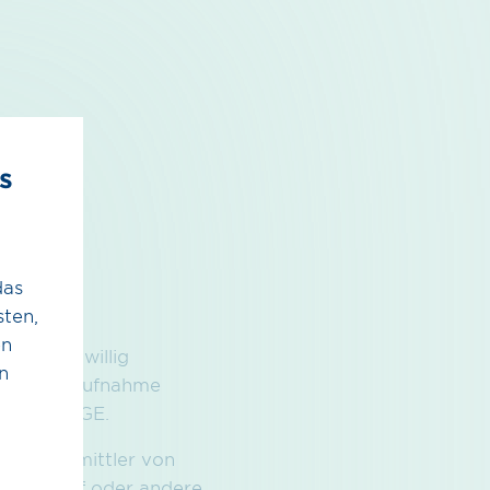
s
das
ten,
en
 auf freiwillig
n
e Kontaktaufnahme
ung von OGE.
 als Vermittler von
asserstoff oder andere