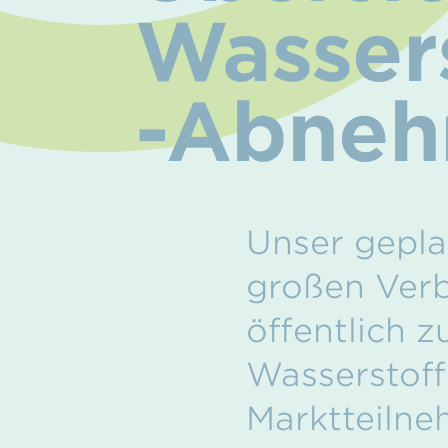
Wasser
-Abne
Unser gepla
großen Verb
öffentlich z
Wasserstoff
Marktteilne