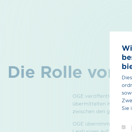
Wi
be
bi
Die Rolle von
Dies
ord
sowi
OGE veröffentlicht eine 
Zwe
übermittelten Kontaktin
Sie 
zwischen den gelisteten
OGE übernimmt keine Gew
Leistungen auf und führ