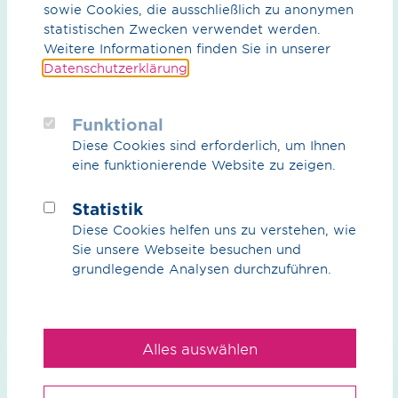
sowie Cookies, die ausschließlich zu anonymen
statistischen Zwecken verwendet werden.
Weitere Informationen finden Sie in unserer
Broschüre / pdf / 4.78 MB
Datenschutzerklärung
.
Transportable Gasdruck- Regel- und -
Messanlagen
Funktional
Komplettservice für flexible Zwischenlösungen, Stand
Diese Cookies sind erforderlich, um Ihnen
Juli 2026
eine funktionierende Website zu zeigen.
Vorschau
Download
Statistik
Diese Cookies helfen uns zu verstehen, wie
Sie unsere Webseite besuchen und
grundlegende Analysen durchzuführen.
Alles auswählen