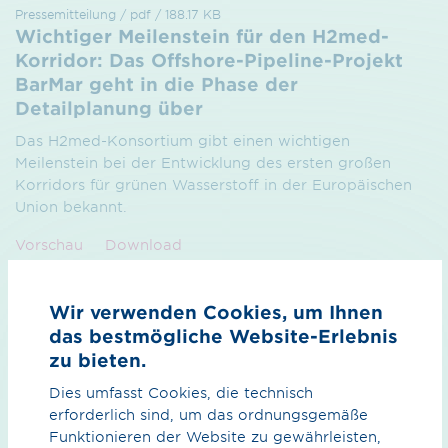
Pressemitteilung / pdf / 188.17 KB
Wichtiger Meilenstein für den H2med-
Korridor: Das Offshore-Pipeline-Projekt
BarMar geht in die Phase der
Detailplanung über
Das H2med-Konsortium gibt einen wichtigen
Meilenstein bei der Entwicklung des ersten großen
Korridors für grünen Wasserstoff in der Europäischen
Union bekannt.
Vorschau
Download
Wir verwenden Cookies, um Ihnen
das bestmögliche Website-Erlebnis
zu bieten.
Dies umfasst Cookies, die technisch
erforderlich sind, um das ordnungsgemäße
Funktionieren der Website zu gewährleisten,