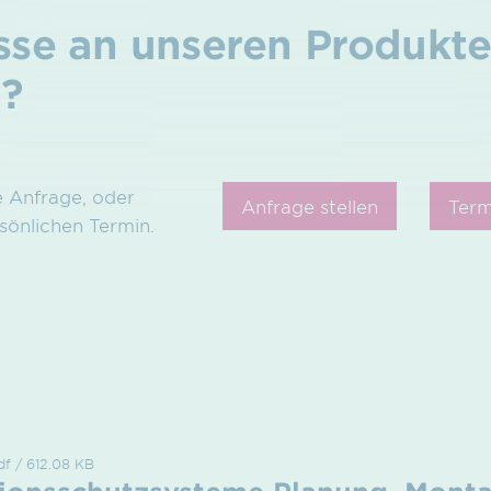
esse an unseren Produkt
n?
e Anfrage, oder
Anfrage stellen
Term
sönlichen Termin.
df / 612.08 KB