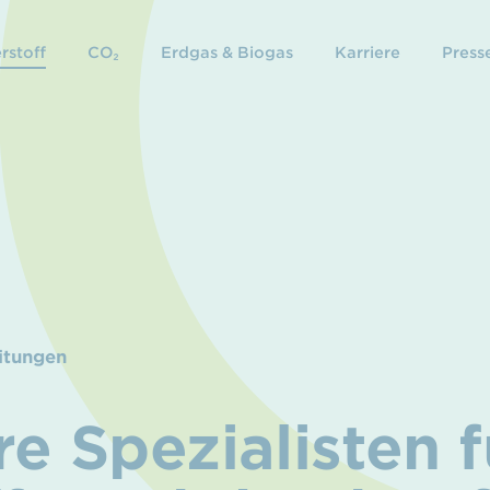
rstoff
CO₂
Erdgas & Biogas
Karriere
Presse
itungen
re Spezialisten f