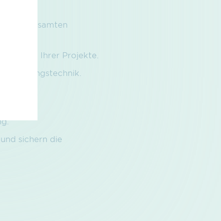
end des gesamten
setzung Ihrer Projekte.
 Verbindungstechnik.
ogie
sowie
g.
und sichern die