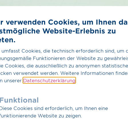
r verwenden Cookies, um Ihnen da
stmögliche Website-Erlebnis zu
eten.
 umfasst Cookies, die technisch erforderlich sind, um 
nungsgemäße Funktionieren der Website zu gewährleis
stungen für Sie:
e Cookies, die ausschließlich zu anonymen statistisch
cken verwendet werden. Weitere Informationen finde
in unserer
Datenschutzerklärung
.
len ihr Wissen und ihre Erfahrungen im Bereich Wasser
Funktional
nbetriebnahme von Gasdruckregel- und Messanlagen 
Diese Cookies sind erforderlich, um Ihnen eine
nbetriebnahme von Wasserstoffhochdruckleitungen (
funktionierende Website zu zeigen.
nbetriebnahme von kathodischen Korrosionsschutzanl