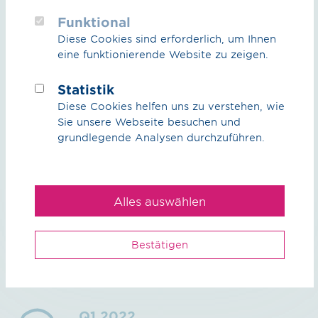
Funktional
Diese Cookies sind erforderlich, um Ihnen
unterirdisch
eine funktionierende Website zu zeigen.
Verleger
Statistik
Diese Cookies helfen uns zu verstehen, wie
Sie unsere Webseite besuchen und
grundlegende Analysen durchzuführen.
100 bar
Auslegungsdruck
Alles auswählen
DN 1000
Rohrdurchmesser
Bestätigen
Q1 2022