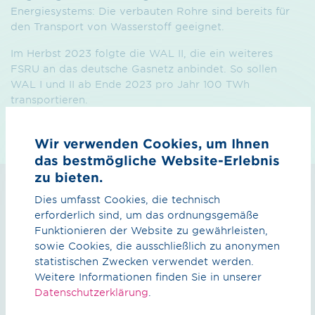
Energiesystems: Die verbauten Rohre sind bereits für
den Transport von Wasserstoff geeignet.
Im Herbst 2023 folgte die WAL II, die ein weiteres
FSRU an das deutsche Gasnetz anbindet. So sollen
WAL I und II ab Ende 2023 pro Jahr 100 TWh
transportieren.
Wir verwenden Cookies, um Ihnen
das bestmögliche Website-Erlebnis
zu bieten.
Dies umfasst Cookies, die technisch
Zahlen, Daten, Fakten
erforderlich sind, um das ordnungsgemäße
Funktionieren der Website zu gewährleisten,
sowie Cookies, die ausschließlich zu anonymen
statistischen Zwecken verwendet werden.
Weitere Informationen finden Sie in unserer
26 KM
Datenschutzerklärung
.
Leitungslänge