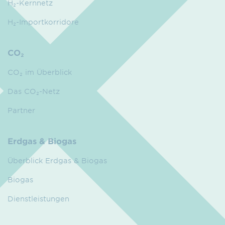
H₂-Kernnetz
H₂-Importkorridore
CO₂
CO₂ im Überblick
Das CO₂-Netz
Partner
Erdgas & Biogas
Überblick Erdgas & Biogas
Biogas
Dienstleistungen