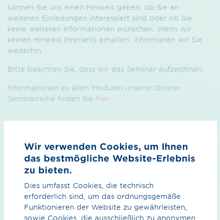
können Sie uns einen Hinweis geben, ob Sie an
weiteren Einladungen interessiert sind oder ob Sie
keine weiteren Informationen wünschen. Wenn wir
keinen Hinweis Ihrerseits erhalten, informieren wir Sie
weiterhin.
Bitte beachten Sie, dass wir das Seminar aufzeichnen.
Informationen zu allen Modulen unserer Online-
Seminarreihe finden Sie
hier
.
Wir verwenden Cookies, um Ihnen
das bestmögliche Website-Erlebnis
zu bieten.
Dies umfasst Cookies, die technisch
erforderlich sind, um das ordnungsgemäße
Funktionieren der Website zu gewährleisten,
sowie Cookies, die ausschließlich zu anonymen