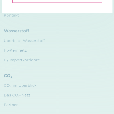
Management
Kontakt
Wasserstoff
Überblick Wasserstoff
H₂-Kernnetz
H₂-Importkorridore
CO₂
CO₂ im Überblick
Das CO₂-Netz
Partner