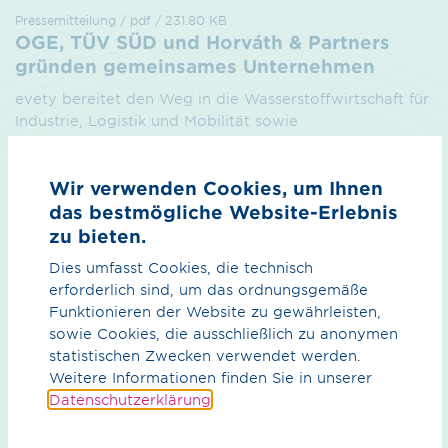
Pressemitteilung / pdf / 231.80 KB
OGE, TÜV SÜD und Horváth & Partners
gründen gemeinsames Unternehmen
evety bereitet den Weg in die Wasserstoffwirtschaft für
Industrie, Logistik und Mobilität sowie
Energieversorgung
Vorschau
Download
Wir verwenden Cookies, um Ihnen
das bestmögliche Website-Erlebnis
zu bieten.
1
…
21
22
23
Dies umfasst Cookies, die technisch
erforderlich sind, um das ordnungsgemäße
Funktionieren der Website zu gewährleisten,
sowie Cookies, die ausschließlich zu anonymen
statistischen Zwecken verwendet werden.
Weitere Informationen finden Sie in unserer
Was können wir für Sie tun?
Datenschutzerklärung
.
Ihre Ansprech­partner