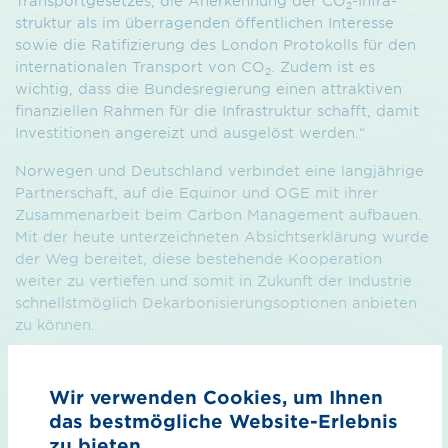
Transportgesetzes, die Anerkennung der CO
-Infra­
2
struktur als im überragenden öffentlichen Interesse
sowie die Ratifizierung des London Protokolls für den
internationalen Transport von CO
. Zudem ist es
2
wichtig, dass die Bundesregierung einen attraktiven
finanziellen Rahmen für die Infrastruktur schafft, damit
Investitionen angereizt und ausgelöst werden.“
Norwegen und Deutschland verbindet eine langjährige
Partnerschaft, auf die Equinor und OGE mit ihrer
Zusammenarbeit beim Carbon Management aufbauen.
Mit der heute unterzeichneten Absichtserklärung wurde
der Weg bereitet, diese bestehende Kooperation
weiter zu vertiefen und somit in Zukunft der Industrie
schnellstmöglich Dekarbonisierungsoptionen anbieten
zu können.
Wir verwenden Cookies, um Ihnen
das bestmögliche Website-Erlebnis
zu bieten.