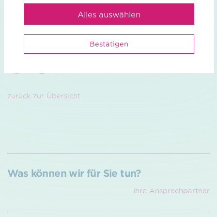
Alles auswählen
Pressemitteilung (PDF) / 82.97 KB
Bestätigen
zurück zur Übersicht
Was können wir für Sie tun?
Ihre Ansprech­partner