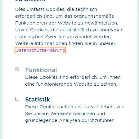
Dies umfasst Cookies, die technisch
erforderlich sind, um das ordnungsgemäße
Funktionieren der Website zu gewährleisten,
sowie Cookies, die ausschließlich zu anonymen
statistischen Zwecken verwendet werden.
Weitere Informationen finden Sie in unserer
Datenschutzerklärung
.
Funktional
Diese Cookies sind erforderlich, um Ihnen
eine funktionierende Website zu zeigen.
Im Beisein von Bundesminister, Dr. Robert Habeck MdB, sowie
des norwegischen Energieministers, Terje Aasland, hat Dr. Jörg
Statistik
Bergmann, Sprecher der Geschäftsführung von OGE gemeinsam
Diese Cookies helfen uns zu verstehen, wie
mit Irene Rummelhoff, Executive Vice President bei Equinor ASA
im Rahmen des North Sea Dialogue eine Absichtserklärung
Sie unsere Webseite besuchen und
unterschrieben.
grundlegende Analysen durchzuführen.