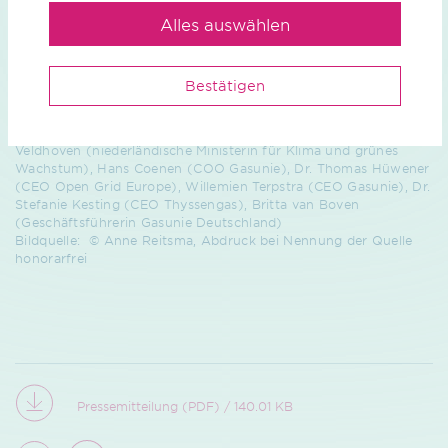
Alles auswählen
Gasunie, OGE und Thyssengas unterzeichnen ein Joint
Development Agreement für den gemeinsamen
Grenzübergangspunkt Zevenaar-Elten, um das niederländische
Bestätigen
mit dem deutschen Wasserstoffnetz zu verbinden. v. l. n. r.:
Stefan Rouenhoff (Parlamentarischer Staatssekretär im
Bundesministerium für Wirtschaft und Energie), Stientje van
Veldhoven (niederländische Ministerin für Klima und grünes
Wachstum), Hans Coenen (COO Gasunie), Dr. Thomas Hüwener
(CEO Open Grid Europe), Willemien Terpstra (CEO Gasunie), Dr.
Stefanie Kesting (CEO Thyssengas), Britta van Boven
(Geschäftsführerin Gasunie Deutschland)
Bildquelle: © Anne Reitsma, Abdruck bei Nennung der Quelle
honorarfrei
Pressemitteilung (PDF) / 140.01 KB