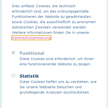
Importhafen Rotterdam in die Rhein-Ruhr-Region
Dies umfasst Cookies, die technisch
ermöglichen. Damit leisten wir einen wesentlichen
erforderlich sind, um das ordnungsgemäße
Beitrag zur Dekarbonisierung, Versorgungssicherheit
Funktionieren der Website zu gewährleisten,
der Zukunft in Europa und Resilienz der Industrie und
sowie Cookies, die ausschließlich zu anonymen
des Mittelstands im Nordwesten Deutschlands.“
statistischen Zwecken verwendet werden.
Weitere Informationen finden Sie in unserer
Datenschutzerklärung
.
Funktional
Diese Cookies sind erforderlich, um Ihnen
eine funktionierende Website zu zeigen.
Statistik
Diese Cookies helfen uns zu verstehen, wie
Sie unsere Webseite besuchen und
grundlegende Analysen durchzuführen.