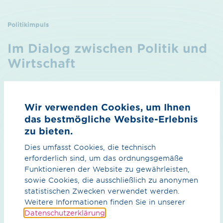
Politikimpuls
Im Dialog zwischen Politik und
Wirtschaft
Der Politikimpuls ist ein wichtiger Teil unserer
Bemühungen, einen Beitrag zur aktuellen
Wir verwenden Cookies, um Ihnen
energiepolitischen Debatte zu leisten. Lesen Sie unsere
Ausgaben oder melden sich für den Politikimpuls-
das bestmögliche Website-Erlebnis
Newsletter an.
zu bieten.
Dies umfasst Cookies, die technisch
mehr erfahren
erforderlich sind, um das ordnungsgemäße
Funktionieren der Website zu gewährleisten,
sowie Cookies, die ausschließlich zu anonymen
statistischen Zwecken verwendet werden.
Weitere Informationen finden Sie in unserer
Datenschutzerklärung
.
Was können wir für Sie tun?