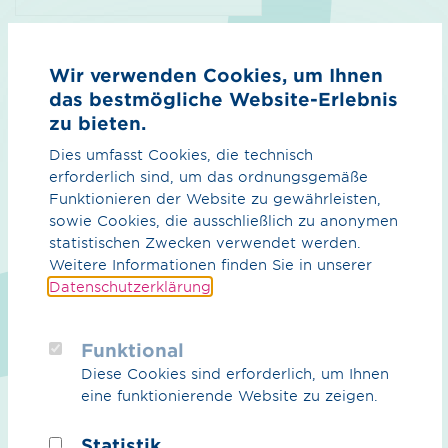
Marktinformation Erdgas/Biogas / pdf / 207.46 KB
IP-spezifische Zusatzkapazitäten GWJ
Wir verwenden Cookies, um Ihnen
2023/2024
das bestmögliche Website-Erlebnis
GWJ 2023/2024
zu bieten.
Dies umfasst Cookies, die technisch
Vorschau
Download
erforderlich sind, um das ordnungsgemäße
Funktionieren der Website zu gewährleisten,
sowie Cookies, die ausschließlich zu anonymen
statistischen Zwecken verwendet werden.
Weitere Informationen finden Sie in unserer
Datenschutzerklärung
.
Veröffentlichung gem. Tenorziffer 3 lit. b)
KAP+
Funktional
Die Fernleitungsnetzbetreiber sind gem. Tenorziffer 3 lit
Diese Cookies sind erforderlich, um Ihnen
b) KAP+ dazu verpflichtet einen gemeinsamen Bericht
eine funktionierende Website zu zeigen.
vorzulegen, in dem der Einsatz der marktbasierten
Instrumente bzw. des Kapazitätsrückkaufs im
Statistik