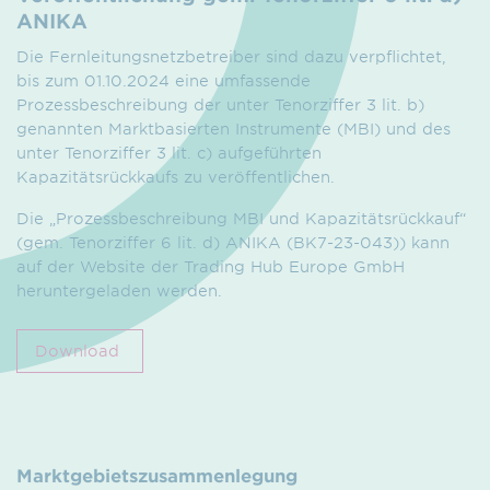
ANIKA
Die Fernleitungsnetzbetreiber sind dazu verpflichtet,
bis zum 01.10.2024 eine umfassende
Prozessbeschreibung der unter Tenorziffer 3 lit. b)
genannten Marktbasierten Instrumente (MBI) und des
unter Tenorziffer 3 lit. c) aufgeführten
Kapazitätsrückkaufs zu veröffentlichen.
Die „Prozessbeschreibung MBI und Kapazitätsrückkauf“
(gem. Tenorziffer 6 lit. d) ANIKA (BK7-23-043)) kann
auf der Website der Trading Hub Europe GmbH
heruntergeladen werden.
Download
Marktgebietszusammenlegung