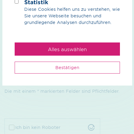
Statistik
Diese Cookies helfen uns zu verstehen, wie
Mit Setzen des Häkchens im nebenstehenden
Sie unsere Webseite besuchen und
Kontrollkästchen erklären Sie sich einverstanden,
grundlegende Analysen durchzuführen.
dass die von Ihnen angegebenen Daten
elektronisch erhoben und gespeichert werden. Ihre
Daten werden dabei nur streng zweckgebunden
zur Bearbeitung und Beantwortung Ihrer Anfrage
Alles auswählen
genutzt. Diese Einwilligung können Sie jederzeit
durch Nachricht an uns widerrufen. Im Falle des
Widerrufs werden Ihre Daten umgehend gelöscht.
Bestätigen
Weitere Informationen entnehmen Sie der
Datenschutzerklärung
.*
Die mit einem * markierten Felder sind Pflichtfelder.
Ich bin kein Roboter