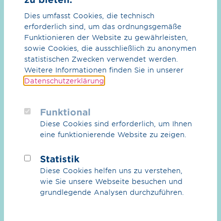
Dies umfasst Cookies, die technisch
erforderlich sind, um das ordnungsgemäße
CO₂
Funktionieren der Website zu gewährleisten,
CO₂ im Überblick
sowie Cookies, die ausschließlich zu anonymen
statistischen Zwecken verwendet werden.
Das CO₂-Netz
Weitere Informationen finden Sie in unserer
Datenschutzerklärung
.
Partner
Zwei Wasserstoff-Experten von OGE
Funktional
Erdgas & Biogas
machen sich auf den Weg zu einem unserer
Diese Cookies sind erforderlich, um Ihnen
neuesten Projekte: dem Reallabor
eine funktionierende Website zu zeigen.
Überblick Erdgas & Biogas
Westküste 100 in Schleswig-Holstein. Die
Biogas
beiden Reisenden fahren mit einem
Statistik
Hyundai Nexo von Essen nach Schleswig-
Diese Cookies helfen uns zu verstehen,
Dienstleistungen
Holstein. Wir meinen: Besser als mit einem
wie Sie unsere Webseite besuchen und
Wasserstoff-Fahrzeug kann man nicht zu
grundlegende Analysen durchzuführen.
einem Wasserstoff-Zukunfts­projekt reisen.
Karriere
Wir berichten über die Reise — und