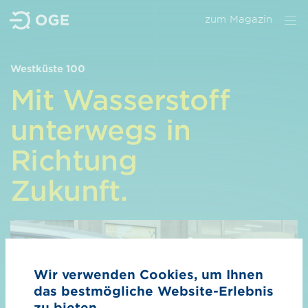
zum Magazin
Westküste 100
Wir
Mit Wasserstoff
Unser Anspruch
unterwegs in
Nachhaltigkeit
Richtung
Management
Zukunft.
Kontakt
Wasserstoff
Überblick Wasserstoff
Wir verwenden Cookies, um Ihnen
H₂-Kernnetz
das bestmögliche Website-Erlebnis
H₂-Importkorridore
zu bieten.