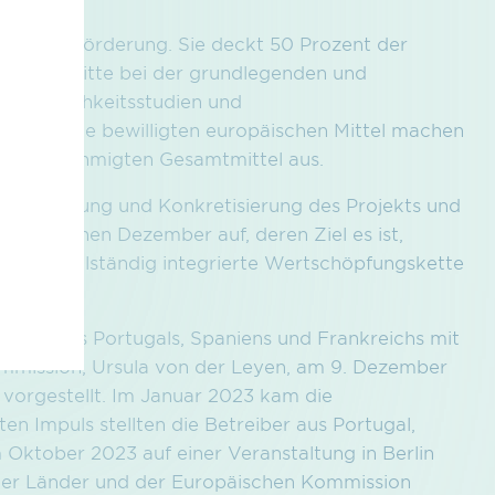
gte CEF-Förderung. Sie deckt 50 Prozent der
d Fortschritte bei der grundlegenden und
verträglichkeitsstudien und
-Projekte bewilligten europäischen Mittel machen
ekte genehmigten Gesamtmittel aus.
r Entwicklung und Konkretisierung des Projekts und
ergangenen Dezember auf, deren Ziel es ist,
m eine vollständig integrierte Wertschöpfungskette
ngschefs Portugals, Spaniens und Frankreichs mit
ommission, Ursula von der Leyen, am 9. Dezember
 vorgestellt. Im Januar 2023 kam die
n Impuls stellten die Betreiber aus Portugal,
 Oktober 2023 auf einer Veranstaltung in Berlin
vier Länder und der Europäischen Kommission