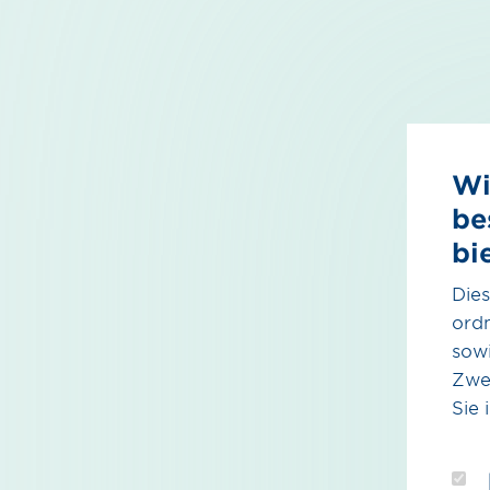
Wi
be
bi
Dies
ord
sowi
Zwe
Sie 