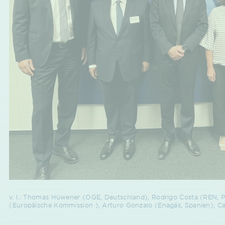
v. l.: Thomas Hüwener (OGE, Deutschland), Rodrigo Costa (REN, Por
(Europäische Kommission ), Arturo Gonzalo (Enagás, Spanien), Car