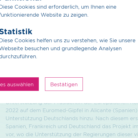
Diese Cookies sind erforderlich, um Ihnen eine
Damit erhalten die Projekte die komplette beantra
funktionierende Website zu zeigen.
Investitionen in der aktuellen Projektphase und wir
detaillierten Infrastrukturplanung sowie bei Umwelt
Statistik
Genehmigungsverfahren ermöglichen. Die für H2med
Diese Cookies helfen uns zu verstehen, wie Sie unsere
39 Prozent der von der CINEA für Wasserstoffproj
Webseite besuchen und grundlegende Analysen
durchzuführen.
Dieser Meilenstein markiert eine neue Etappe in de
baut auch auf der Gründung der H2med-Allianz im v
europäische Partner für das Projekt zu gewinnen, u
entlang des Wasserstoffkorridors zu entwickeln.
les auswählen
Bestätigen
Das H2med-Projekt wurde erstmals von den Regieru
Unterstützung der Präsidentin der Europäischen K
2022 auf dem Euromed-Gipfel in Alicante (Spanien)
Unterstützung Deutschlands hinzu. Nach diesem erste
Spanien, Frankreich und Deutschland das Projekt im
vor, wo die Unterstützung der Regierungen dieser 