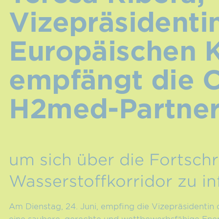
Vizepräsidenti
Europäischen 
empfängt die 
H2med-Partner
um sich über die Fortsch
Wasserstoffkorridor zu in
Am Dienstag, 24. Juni, empfing die Vizepräsidenti
eine saubere, gerechte und wettbewerbsfähige Ener