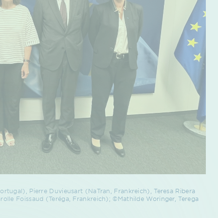
tugal), Pierre Duvieusart (NaTran, Frankreich), Teresa Ribera
olle Foissaud (Teréga, Frankreich); ©Mathilde Woringer, Terega