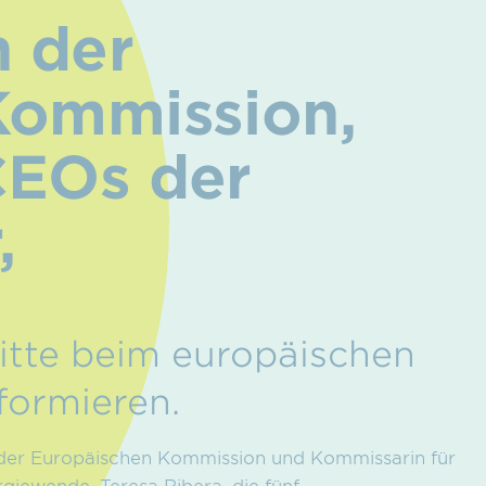
n der
Kommission,
CEOs der
,
ritte beim europäischen
formieren.
n der Europäischen Kommission und Kommissarin für
giewende, Teresa Ribera, die fünf