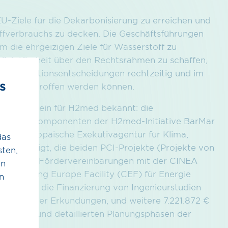
 EU-Ziele für die Dekarbonisierung zu erreichen und
ffverbrauchs zu decken. Die Geschäftsführungen
um die ehrgeizigen Ziele für Wasserstoff zu
glich Klarheit über den Rechtsrahmen zu schaffen,
it Investitionsentscheidungen rechtzeitig und im
s
unten) getroffen werden können.
 Meilenstein für H2med bekannt: die
Schlüsselkomponenten der H2med-Initiative BarMar
. Die Europäische Exekutivagentur für Klima,
das
angekündigt, die beiden PCI-Projekte (Projekte von
ten,
chnung der Fördervereinbarungen mit der CINEA
en
Connecting Europe Facility (CEF) für Energie
n
.978 € für die Finanzierung von Ingenieurstudien
ökologischer Erkundungen, und weitere 7.221.872 €
egenden und detaillierten Planungsphasen der