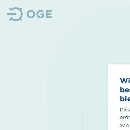
Wir
Wasserstoff
Wi
Unser Anspruch
Überblick
be
Wasserstoff
Nachhaltigkeit
bi
H₂-Kernnetz
Management
Dies
H₂-Importkorridore
ord
Kontakt
sowi