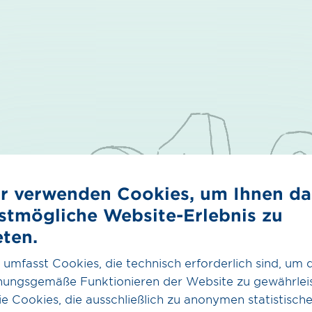
CO₂
Erdgas & Biogas
r verwenden Cookies, um Ihnen da
CO₂ im Überblick
Überblick Erdgas &
stmögliche Website-Erlebnis zu
Biogas
Das CO₂-Netz
eten.
Biogas
Partner
 umfasst Cookies, die technisch erforderlich sind, um 
Dienstleistungen
nungsgemäße Funktionieren der Website zu gewährleis
e Cookies, die ausschließlich zu anonymen statistisch