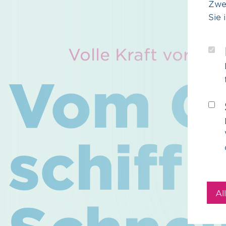
Zwe
Sie 
Volle Kraft voraus
Impressum
Datenschutz
Disclaimer
Barri
Vom
C
schiff
Al