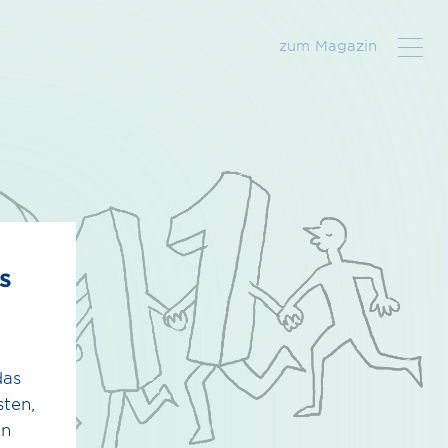
zum Magazin
Karriere
Presse &
s
Öffentlichkeit
Willkommen im
Team
Presse
Was wir dir bieten
Magazin
das
Stellenangebote
Bauprojekte
ten,
en