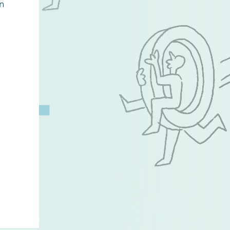
n
© Open Grid Europe GmbH 2026
r­