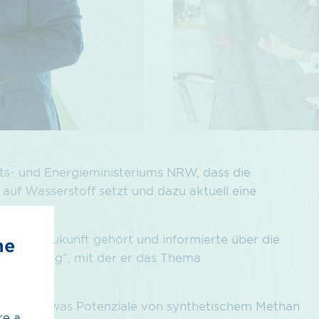
fts- und Energieministeriums NRW, dass die
uf Wasserstoff setzt und dazu aktuell eine
as die Zukunft gehört und informierte über die
he
nkopplung“, mit der er das Thema
ill.
e Skepsis, was Potenziale von synthetischem Methan
re a