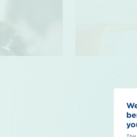
We
be
yo
This