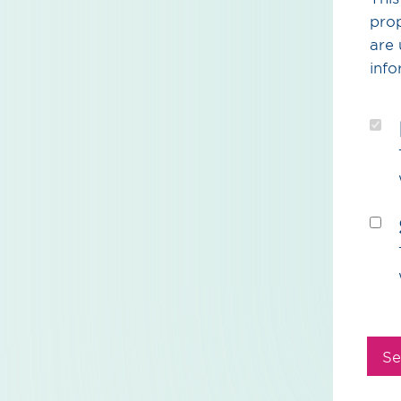
prop
are 
info
Se