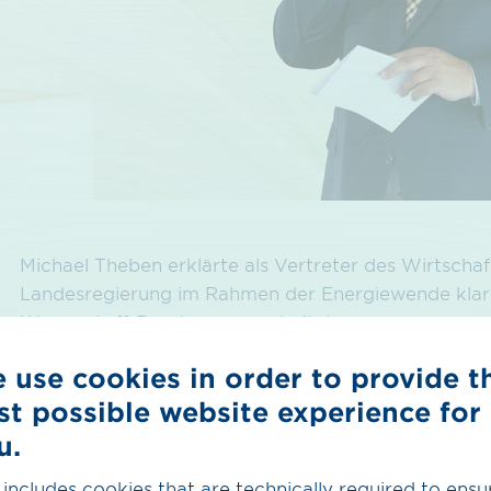
Michael Theben erklärte als Vertreter des Wirtscha
Landesregierung im Rahmen der Energiewende klar a
Wasserstoff-Roadmap ausarbeitet.
Andreas Rimkus zeigte sich überzeugt davon, dass G
 use cookies in order to provide t
fraktionsübergreifende Bundestagsgruppe „Sektore
st possible website experience for
Sektorenkopplung und erneuerbare Gase forcieren w
u.
Dr. Felix Christian Matthes vom Ökoinstitut äußert
 includes cookies that are technically required to ensu