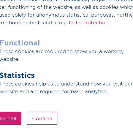
betrifft. Zugleich mahnte er in Richtung Bundesnetza
er functioning of the website, as well as cookies whic
Investitionen in die Wasserstofftauglichkeit von Ga
used solely for anonymous statistical purposes. Furthe
rmation can be found in our
Data Protection
.
Seitens der chemischen Industrie machte sich Detl
Gruppe, dafür stark, Wasserstoff nicht nur als Prob
Sicht wird Wasserstoff absehbar eine wesentliche n
Functional
Industrie sein.
These cookies are required to show you a working
Dr. Jörg Bergmann unterstrich die enorme Leistungsf
website.
transportierte und gespeicherte Erdgas trage berei
Klimaschutzziele bei. Es gehe nun darum, Gas sch
Statistics
weiter. Klar für ihn war aber auch: Wenn wir heute 
These cookies help us to understand how you visit our
gehen, werden wir die Klimaziele nicht erreichen.
website and are required for basic analytics.
Pressemitteilung zum Energiepolitischen Dialog 201
lect all
Confirm