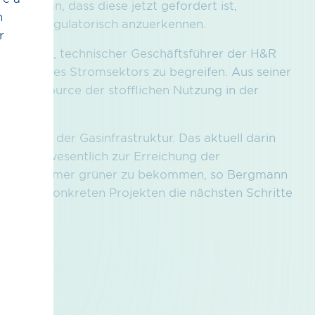
gentur an, dass diese jetzt gefordert ist,
h
snetzen regulatorisch anzuerkennen.
r
ev Wösten, technischer Geschäftsführer der H&R
lemlöser des Stromsektors zu begreifen. Aus seiner
eue Ressource der stofflichen Nutzung in der
ähigkeit der Gasinfrastruktur. Das aktuell darin
ts heute wesentlich zur Erreichung der
rittweise immer grüner zu bekommen, so Bergmann
nicht mit konkreten Projekten die nächsten Schritte
9