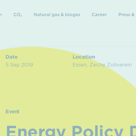
n
CO₂
Natural gas & biogas
Career
Press &
Date
Location
5 Sep 2019
Essen, Zeche Zollverein
Event
Energy Policy 